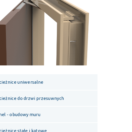
cieżnice uniwersalne
cieżnice do drzwi przesuwnych
nel - obudowy muru
cieżnice stałe i kątowe